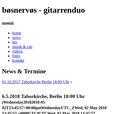
bøsnervøs - gitarrenduo
menü
home
news
bio
musik & cds
videos
fotos
kontakt
News & Termine
01.10.2017 Taborkirche Berlin 18:00 Uhr
»
6.5.2018 Taborkirche, Berlin 18:00 Uhr
(Wednesday20182018-05-
02T13:45:57+00:00pmWednesdayUTC_ZWed, 02 May 2018
13:45:57 +0000UTCfUTCWed, 02 May 2018 13:45:57